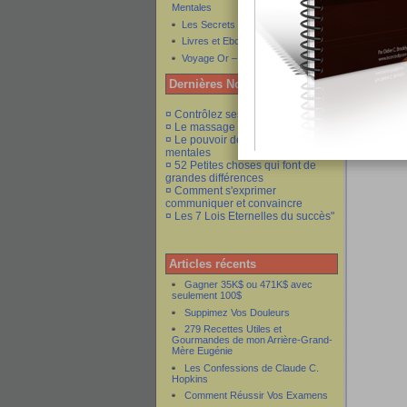
Pour en 
Mentales
Les Secrets de l'Attraction
Publié p
Livres et Ebooks Gratuits
Voyage Or – Voyage de Rêve
Popular
Dernières Nouveautés
Catego
aujourd'hui
¤ Contrôlez ses émotions
réussite e
¤ Le massage et ses bienfaits
¤ Le pouvoir des commandes
mentales
¤ 52 Petites choses qui font de
grandes différences
¤ Comment s'exprimer
communiquer et convaincre
¤ Les 7 Lois Eternelles du succès"
Articles récents
Gagner 35K$ ou 471K$ avec
seulement 100$
Suppimez Vos Douleurs
279 Recettes Utiles et
Gourmandes de mon Arrière-Grand-
Mère Eugénie
Les Confessions de Claude C.
Hopkins
Comment Réussir Vos Examens