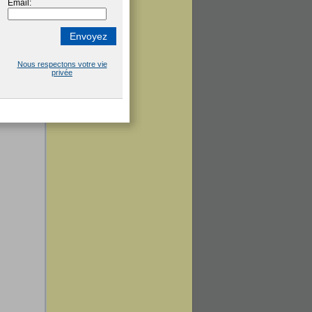
s
e
,
réussite
,