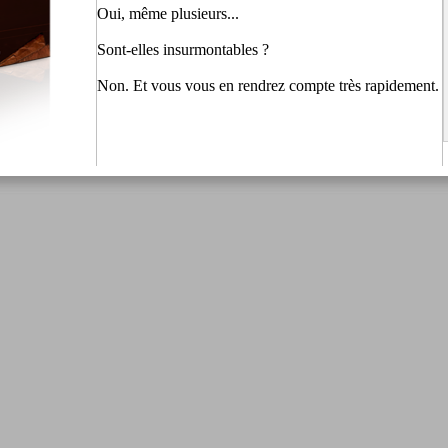
savoir plus détails et description
ar Jo Dnarroc
ity: 2%
[
?
]
ries:
Il suffit d'y croire pour y arriver
|
Tags:
attitudes positives
,
et je reste positif
,
je réussis
,
je réussi
,
je veux réussir
,
la pensée créatrice
,
le pouvoir de réussir
,
le pouvoir illimité de votre esprit
,
positive attitud
t succès
|
Commentaires fermés