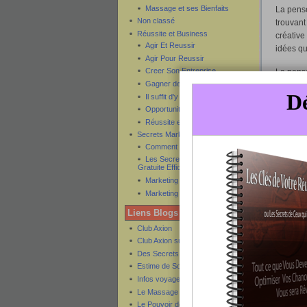
Massage et ses Bienfaits
La pens
Non classé
trouvant
Réussite et Business
créative
Agir Et Reussir
idées qu
Agir Pour Reussir
Creer Son Entreprise
La pensé
Gagner de l'argent
capable 
Il suffit d'y croire pour y arriver
techniqu
Opportunités
La pensé
Réussite et Succès
plus con
Secrets Marketing
Comment créer son ebook
pensée c
Les Secrets de la Publicité
ce que v
Gratuite Efficace
Marketing Internet
Par-dess
Marketing Par Email
réalisati
de leur f
Liens Blogs Amis
dans ce q
Club Axion
améliorer
Club Axion sur Twitter
Des Secrets
La pensé
Estime de Soi
réelleme
Infos voyage pas cher
c’est as
Le Massage et ses Secrets
Le Pouvoir des Commandes