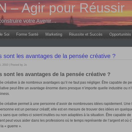
– Agir pour Réussir
onstruire votre Avenir…
de Soi
Forme Santé
Marketing
Réussite et Succès
Opportunités
 sont les avantages de la pensée créative ?
, 2010 | Posted by Jo
s sont les avantages de la pensée créative ?
e créative à de nombreux avantages qu’il ne faut pas négliger. Être capable de p
éative peut être un avantage énorme dans presque n’importe quelle industrie ou n
iness.
e créative permet à une personne d’avoir de nombreuses idées rapidement. Une f
ersonne est un penseur créatif, elle est en mesure de trouver des idées en quelqu
 sans que celles-ci soient inutiles ou non adaptées à la situation. Être capable de 
nt peut vous aider dans les professions où le temps représente de l’argent et où c’
la « guerre ».