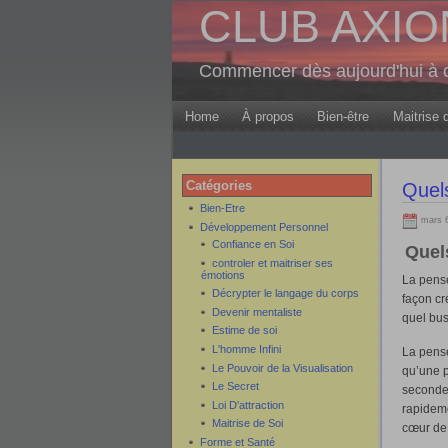
CLUB AXION 
Commencer dès aujourd'hui à c
Home
À propos
Bien-être
Maitrise 
Catégories
Quels
Bien-Etre
mars 6
Développement Personnel
Confiance en Soi
Quel
controler et maitriser ses
émotions
La pensé
Décrypter le langage du corps
façon cr
Devenir mentaliste
quel bus
Estime de soi
L'homme Infini
La pensé
Le Pouvoir de la Visualisation
qu’une p
Le Secret
secondes
Loi D'attraction
rapideme
Maitrise de Soi
cœur de 
Forme et Santé