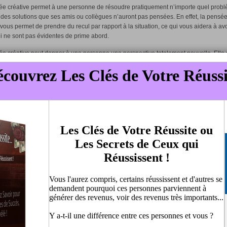
ée créative permet à une personne de résoudre pratiquement n’importe quel prob
 des solutions que ses amis ou collègues n’auront pas pensées. En effet, la pensé
 vous permet de prendre du recul par rapport à la situation, ce qui vous aidera à av
i ne sont pas évidentes de prime abord.
e créative peut donner à une personne une perspective totalement nouvelle. Elle 
de l’utiliser dans sa vie professionnelle et personnelle. Elle commencera à appliqu
es de pensée créative, peu importe ce qu’elle fait, car cela viendra naturellement.
e créative peut modifier entièrement l’attitude d’une personne. Elle lui permettra d
fiance en elle et ainsi vivre à 100 % puisqu’elle ne doutera plus de ses capacités. 
réative peut réellement booster votre moral et vous permettre ainsi de montrer aux
ous valez réellement.
us tout, la pensée créative peut être un gage de réussite et l’accomplissement de
ons. Un penseur créatif est difficile à retenir. Ils pensent toujours et ils sont toujours
orme. Il est difficile de refuser à un penseur créatif quoi que ce soit parce qu’ils son
u’ils font. Ils sont capables de mettre leur créativité à leur service pour les aider à
 leur vie et à atteindre leurs objectifs.
e créative a des avantages incroyables. Il est difficile de nier que la pensée créati
nt aider une personne que ce soit dans sa vie personnelle ou professionnelle et
sez simple de devenir un penseur créatif, il ne faut pas hésiter…