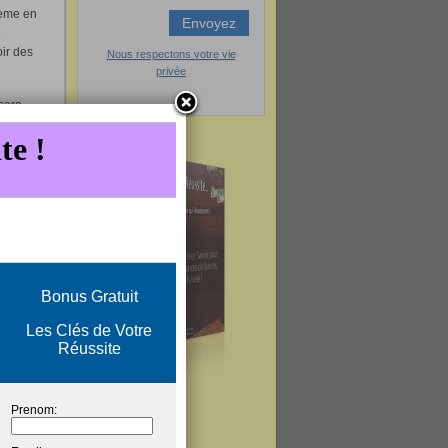
lème en
e
oir des
Nous respectons votre vie
privée
sera
er les
’avoir
La
 autres
 grandes
 au top
t bons
ve peut
 comme