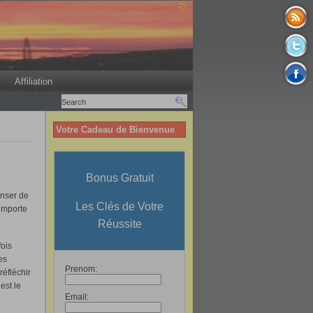
Affiliation
Votre Cadeau de Bienvenue
Bonus Gratuit
enser de
Les Clés de Votre
’importe
Réussite
ois
es
Prenom:
réfléchir
est le
Email: