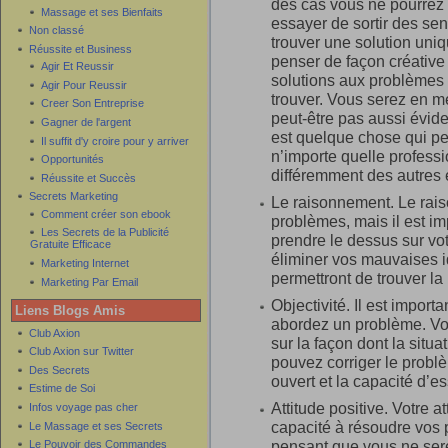
des cas vous ne pourrez
Massage et ses Bienfaits
essayer de sortir des se
Non classé
trouver une solution uni
Réussite et Business
penser de façon créative
Agir Et Reussir
solutions aux problèmes 
Agir Pour Reussir
trouver. Vous serez en m
Creer Son Entreprise
peut-être pas aussi évid
Gagner de l'argent
est quelque chose qui p
Il suffit d'y croire pour y arriver
n’importe quelle professi
Opportunités
différemment des autres e
Réussite et Succès
Secrets Marketing
Le raisonnement. Le rais
Comment créer son ebook
problèmes, mais il est i
Les Secrets de la Publicité
prendre le dessus sur vot
Gratuite Efficace
éliminer vos mauvaises i
Marketing Internet
permettront de trouver la 
Marketing Par Email
Objectivité. Il est import
Liens Blogs Amis
abordez un problème. Vo
Club Axion
sur la façon dont la situa
Club Axion sur Twitter
pouvez corriger le probl
Des Secrets
ouvert et la capacité d’e
Estime de Soi
Attitude positive. Votre a
Infos voyage pas cher
capacité à résoudre vos
Le Massage et ses Secrets
pensant que vous ne ser
Le Pouvoir des Commandes