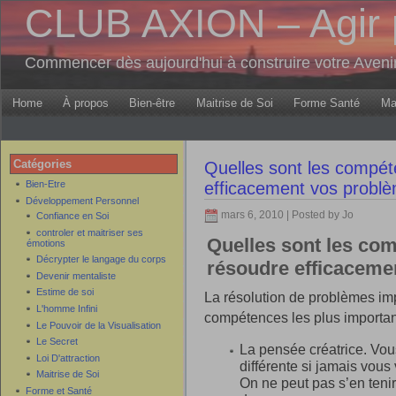
CLUB AXION – Agir 
Commencer dès aujourd'hui à construire votre Aven
Home
À propos
Bien-être
Maitrise de Soi
Forme Santé
Ma
Catégories
Quelles sont les compét
Bien-Etre
efficacement vos probl
Développement Personnel
mars 6, 2010 | Posted by Jo
Confiance en Soi
controler et maitriser ses
Quelles sont les co
émotions
Décrypter le langage du corps
résoudre efficaceme
Devenir mentaliste
Estime de soi
La résolution de problèmes i
L'homme Infini
compétences les plus importan
Le Pouvoir de la Visualisation
Le Secret
La pensée créatrice. Vou
Loi D'attraction
différente si jamais vou
Maitrise de Soi
On ne peut pas s’en tenir
Forme et Santé