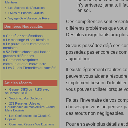
Mentales
n’y arriverez jamais. Il fa
Les Secrets de l'Attraction
en soi.
Livres et Ebooks Gratuits
Voyage Or – Voyage de Rêve
Ces compétences sont essentie
Dernières Nouveautés
différents problèmes que vous p
Des plus insignifiants aux plus
¤ Contrôlez ses émotions
¤ Le massage et ses bienfaits
¤ Le pouvoir des commandes
Si vous possédez déjà ces com
mentales
possédez pas encore ces compé
¤ 52 Petites choses qui font de
grandes différences
aujourd’hui.
¤ Comment s'exprimer
communiquer et convaincre
¤ Les 7 Lois Eternelles du succès"
Il existe également d’autres 
peuvent vous aider à résoudre
simplement besoin d’identifie
Articles récents
vous pouvez utiliser lorsque v
Gagner 35K$ ou 471K$ avec
seulement 100$
Suppimez Vos Douleurs
Faites l’inventaire de vos co
279 Recettes Utiles et
choses que vous ne pensez pas
Gourmandes de mon Arrière-Grand-
Mère Eugénie
des atouts non négligeables.
Les Confessions de Claude C.
Hopkins
Pour en savoir plus détails et 
Comment Réussir Vos Examens