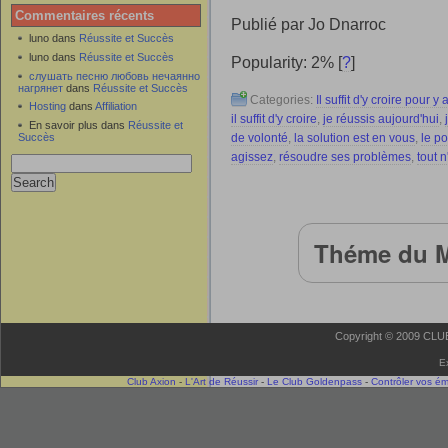
Commentaires récents
Publié par Jo Dnarroc
luno dans
Réussite et Succès
luno dans
Réussite et Succès
Popularity: 2%
[
?
]
слушать песню любовь нечаянно
нагрянет
dans
Réussite et Succès
Categories:
Il suffit d'y croire pour y 
Hosting
dans
Affiliation
il suffit d'y croire
,
je réussis aujourd'hui
,
En savoir plus dans
Réussite et
Succès
de volonté
,
la solution est en vous
,
le po
agissez
,
résoudre ses problèmes
,
tout n
Théme du M
Copyright © 2009 CLUB 
E
Club Axion
-
L'Art de Réussir
-
Le Club Goldenpass
-
Contrôler vos é