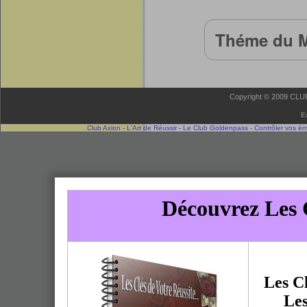
Théme du M
Copyright © 2009 CLUB 
E
Club Axion
-
L'Art de Réussir
-
Le Club Goldenpass
-
Contrôler vos é