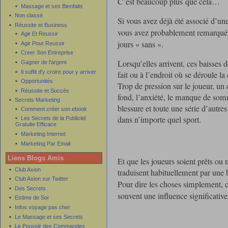
C’est beaucoup plus que cela…
Massage et ses Bienfaits
Non classé
Si vous avez déjà été associé d’un
Réussite et Business
vous avez probablement remarqué 
Agir Et Reussir
jours « sans ».
Agir Pour Reussir
Creer Son Entreprise
Lorsqu’elles arrivent, ces baisses
Gagner de l'argent
Il suffit d'y croire pour y arriver
fait ou à l’endroit où se déroule la
Opportunités
Trop de pression sur le joueur, un c
Réussite et Succès
fond, l’anxiété, le manque de som
Secrets Marketing
blessure et toute une série d’autre
Comment créer son ebook
dans n’importe quel sport.
Les Secrets de la Publicité
Gratuite Efficace
Marketing Internet
Marketing Par Email
Liens Blogs Amis
Et que les joueurs soient prêts ou 
Club Axion
traduisent habituellement par une 
Club Axion sur Twitter
Pour dire les choses simplement, 
Des Secrets
souvent une influence significative
Estime de Soi
Infos voyage pas cher
Le Massage et ses Secrets
Le Pouvoir des Commandes