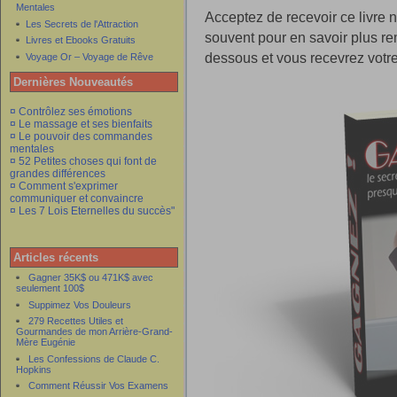
Mentales
Acceptez de recevoir ce livre 
Les Secrets de l'Attraction
souvent pour en savoir plus re
Livres et Ebooks Gratuits
dessous et vous recevrez votr
Voyage Or – Voyage de Rêve
Dernières Nouveautés
¤ Contrôlez ses émotions
¤ Le massage et ses bienfaits
¤ Le pouvoir des commandes
mentales
¤ 52 Petites choses qui font de
grandes différences
¤ Comment s'exprimer
communiquer et convaincre
¤ Les 7 Lois Eternelles du succès"
Articles récents
Gagner 35K$ ou 471K$ avec
seulement 100$
Suppimez Vos Douleurs
279 Recettes Utiles et
Gourmandes de mon Arrière-Grand-
Mère Eugénie
Les Confessions de Claude C.
Hopkins
Comment Réussir Vos Examens