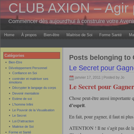
CLUB AXION – Agir 
Commencer dès aujourd'hui à construire votre Aven
Home
À propos
Bien-être
Maitrise de Soi
Forme Santé
Ma
Catégories
Posts belonging to 
Bien-Etre
Le Secret pour Gagn
Développement Personnel
Confiance en Soi
janvier 17, 2011 | Posted by Jo
controler et maitriser ses
émotions
Le Secret pour Gagne
Décrypter le langage du corps
Devenir mentaliste
Chose peut-être aussi importante q
Estime de soi
d’esprit
.
L'homme Infini
Le Pouvoir de la Visualisation
En fait, pour gagner, il faut ni p
Le Secret
Loi D'attraction
ATENTION ! Il ne s’agit pas de la
Maitrise de Soi
Forme et Santé