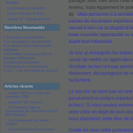
partager avec mes amis cette 
Mentales
revenu, mais également le pote
Les Secrets de l'Attraction
de
Mais personne n’a semblé vo
Livres et Ebooks Gratuits
Voyage Or – Voyage de Rêve
parlais de ma propre expérience
servait à rien car la plupart d
Dernières Nouveautés
toute nouvelle opportunité ou 
¤ Contrôlez ses émotions
avant tout intéressés.
¤ Le massage et ses bienfaits
¤ Le pouvoir des commandes
mentales
Je leur ai enseignés les bases d
¤ 52 Petites choses qui font de
grandes différences
cessé de mettre en applicatio
¤ Comment s'exprimer
résultats ne leur ont pas permi
communiquer et convaincre
¤ Les 7 Lois Eternelles du succès"
réellement décourageant de v
facilement.
Articles récents
Le succès ne vient pas en une n
Gagner 35K$ ou 471K$ avec
seulement 100$
persévèrent et restent impertu
Suppimez Vos Douleurs
échecs. Si vous voulez vraimen
279 Recettes Utiles et
votre cible en dépit de tout obs
Gourmandes de mon Arrière-Grand-
Mère Eugénie
vous réaliserez votre rêve de li
Les Confessions de Claude C.
Hopkins
Gardé en vous votre puissance d
Comment Réussir Vos Examens