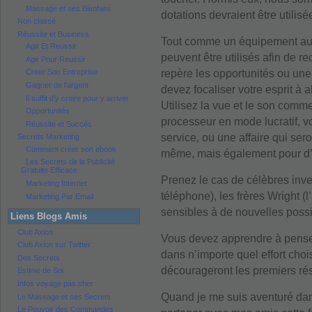
Massage et ses Bienfaits
dotations devraient être utilisé
Non classé
Réussite et Business
Tout comme un équipement audi
Agir Et Reussir
peuvent être utilisés afin de r
Agir Pour Reussir
repère les opportunités ou une 
Creer Son Entreprise
Gagner de l'argent
devez focaliser votre esprit à 
Il suffit d'y croire pour y arriver
Utilisez la vue et le son comm
Opportunités
processeur en mode lucratif, v
Réussite et Succès
service, ou une affaire qui ser
Secrets Marketing
Comment créer son ebook
même, mais également pour d’
Les Secrets de la Publicité
Gratuite Efficace
Prenez le cas de célèbres in
Marketing Internet
téléphone), les frères Wright (l
Marketing Par Email
sensibles à de nouvelles possi
Liens Blogs Amis
Club Axion
Vous devez apprendre à penser 
Club Axion sur Twitter
dans n’importe quel effort choi
Des Secrets
décourageront les premiers rés
Estime de Soi
Infos voyage pas cher
Quand je me suis aventuré dans
Le Massage et ses Secrets
Le Pouvoir des Commandes