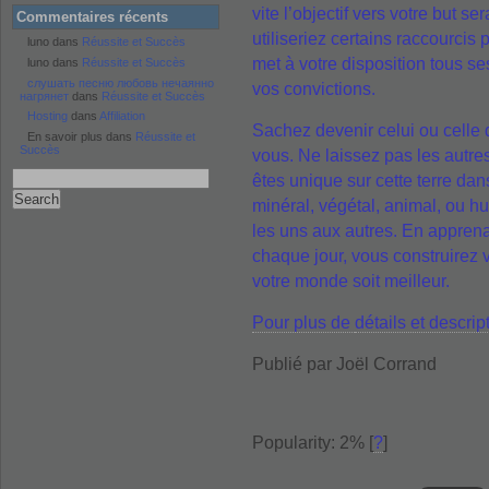
vite l’objectif vers votre but s
Commentaires récents
utiliseriez certains raccourcis 
luno dans
Réussite et Succès
met à votre disposition tous s
luno dans
Réussite et Succès
слушать песню любовь нечаянно
vos convictions.
нагрянет
dans
Réussite et Succès
Hosting
dans
Affiliation
Sachez devenir celui ou celle 
En savoir plus dans
Réussite et
Succès
vous. Ne laissez pas les autre
êtes unique sur cette terre dan
minéral, végétal, animal, ou 
les uns aux autres. En appren
chaque jour, vous construirez 
votre monde soit meilleur.
Pour plus de
détails et descrip
Publié par Joël Corrand
Popularity: 2%
[
?
]