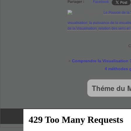
Partager :
Facebook
Categories:
Le Pouvoir de la 
visualisation
,
la puissance de la visuali
de la Visualisation
,
relation des sens et 
C
«
Comprendre la Visualisation 
4 méthodes gr
Théme du M
Copyright © 2009 CLUB 
E
Club Axion
-
L'Art de Réussir
-
Le Club Goldenpass
-
Contrôler vos é