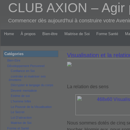
CLUB AXION – Agir 
Commencer dès aujourd'hui à construire votre Aven
Home
À propos
Bien-être
Maitrise de Soi
Forme Santé
Ma
Catégories
Visualisation et la relati
Bien-Etre
août 2, 2010 | Posted by Jo
Développement Personnel
Confiance en Soi
controler et maitriser ses
émotions
Décrypter le langage du corps
La relation des sens
Devenir mentaliste
Estime de soi
L'homme Infini
Le Pouvoir de la Visualisation
Le Secret
Loi D'attraction
Nous sommes dotés de cinq sens 
Maitrise de Soi
Forme et Santé
toucher. Hormis eux, nous som