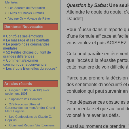
Mentales
Question by Safaa
: Une seul
Les Secrets de l'Attraction
Atteindre le doute du doute, c
Livres et Ebooks Gratuits
Daudet]
Voyage Or – Voyage de Rêve
Dernières Nouveautés
Pour réussir dans n’importe q
d’une formule efficace et faci
¤ Contrôlez ses émotions
¤ Le massage et ses bienfaits
vous voulez et puis AGISSEZ.
¤ Le pouvoir des commandes
mentales
¤ 52 Petites choses qui font de
Cela peut paraître entièrement é
grandes différences
que l’accès à la réussite parto
¤ Comment s'exprimer
communiquer et convaincre
cette manière de voir difficile à
¤ Les 7 Lois Eternelles du succès"
Parce que prendre la décision
Articles récents
des sentiments d’insécurité et 
Gagner 35K$ ou 471K$ avec
confusion qui peut survenir en 
seulement 100$
Suppimez Vos Douleurs
Pour dépasser ces obstacles s
279 Recettes Utiles et
votre mentale et que au fond d
Gourmandes de mon Arrière-Grand-
Mère Eugénie
volonté à relever les défis.
Les Confessions de Claude C.
Hopkins
Aussi au moment de prendre l’
Comment Réussir Vos Examens