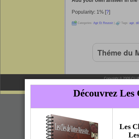
Add your own answer in th
Popularity: 1%
[
?
]
Categories:
Agir Et Reussir
|
Tags:
agir
,
dé
Théme du M
Copyright © 2009 CLUB 
E
Club Axion
-
L'Art de Réussir
-
Le Club Goldenpass
-
Contrôler vos é