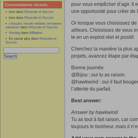
pour vous empêcher d’agir. Il 
Commentaires récents
une opportunité pour créer de 
luno dans
Réussite et Succès
luno dans
Réussite et Succès
Or lorsque vous choisissez de n
слушать песню любовь нечаянно
нагрянет
dans
Réussite et Succès
ailleurs. Choisissez de vous i
Hosting
dans
Affiliation
le en un exploit réel et positif.
En savoir plus dans
Réussite et
Succès
Cherchez la manière la plus ap
projets, avancez étape par éta
Bonne journée
@Bijou : oui tu as raison.
@hawkwind : oui il faut bouger 
l’attente du parfait.
Best answer:
Answer by hawkwind
Tu as tout à fait raison, car co
toujours le bonheur, mais il n’