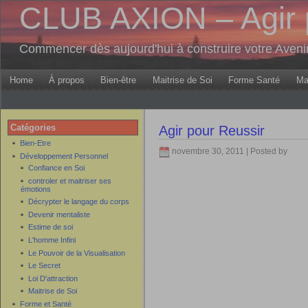
CLUB AXION – Agir 
Commencer dès aujourd'hui à construire votre Aven
Home
À propos
Bien-être
Maitrise de Soi
Forme Santé
Ma
Catégories
Agir pour Reussir
Bien-Etre
novembre 30, 2011 | Posted by
Développement Personnel
Confiance en Soi
controler et maitriser ses
émotions
Décrypter le langage du corps
Devenir mentaliste
Estime de soi
L'homme Infini
Le Pouvoir de la Visualisation
Le Secret
Loi D'attraction
Maitrise de Soi
Forme et Santé