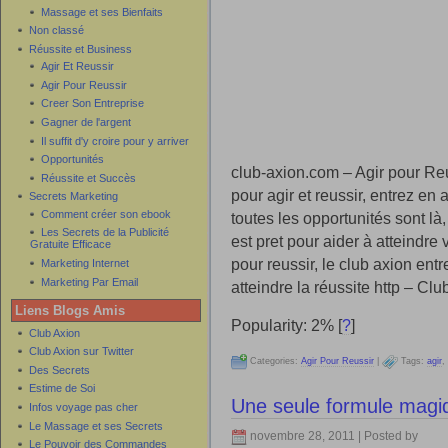
Massage et ses Bienfaits
Non classé
Réussite et Business
Agir Et Reussir
Agir Pour Reussir
Creer Son Entreprise
Gagner de l'argent
Il suffit d'y croire pour y arriver
Opportunités
club-axion.com – Agir pour Reu
Réussite et Succès
pour agir et reussir, entrez en 
Secrets Marketing
Comment créer son ebook
toutes les opportunités sont là,
Les Secrets de la Publicité
est pret pour aider à atteindre
Gratuite Efficace
pour reussir, le club axion ent
Marketing Internet
Marketing Par Email
atteindre la réussite http – Clu
Liens Blogs Amis
Popularity: 2%
[
?
]
Club Axion
Club Axion sur Twitter
Categories:
Agir Pour Reussir
|
Tags:
agir
,
Des Secrets
Estime de Soi
Une seule formule magiqu
Infos voyage pas cher
Le Massage et ses Secrets
novembre 28, 2011 | Posted by
Le Pouvoir des Commandes