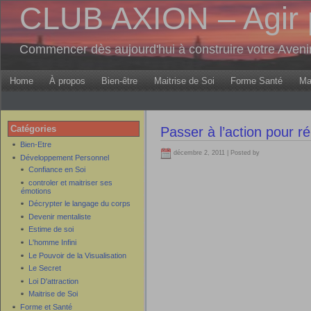
CLUB AXION – Agir 
Commencer dès aujourd'hui à construire votre Aven
Home
À propos
Bien-être
Maitrise de Soi
Forme Santé
Ma
Catégories
Passer à l’action pour ré
Bien-Etre
décembre 2, 2011 | Posted by
Développement Personnel
Confiance en Soi
controler et maitriser ses
émotions
Décrypter le langage du corps
Devenir mentaliste
Estime de soi
L'homme Infini
Le Pouvoir de la Visualisation
Le Secret
Loi D'attraction
Maitrise de Soi
Forme et Santé