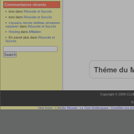
Commentaires récents
luno dans
Réussite et Succès
luno dans
Réussite et Succès
слушать песню любовь нечаянно
нагрянет
dans
Réussite et Succès
Hosting
dans
Affiliation
En savoir plus dans
Réussite et
Succès
Théme du M
Copyright © 2009 CLUB 
E
Club Axion
-
L'Art de Réussir
-
Le Club Goldenpass
-
Contrôler vos é