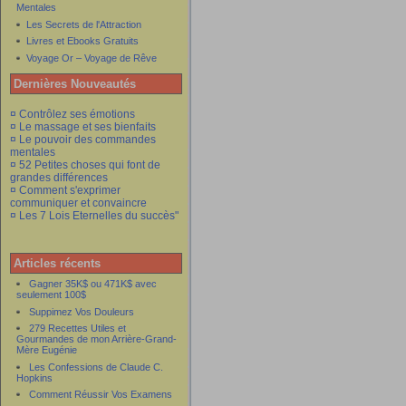
Mentales
Les Secrets de l'Attraction
Livres et Ebooks Gratuits
Voyage Or – Voyage de Rêve
Dernières Nouveautés
¤ Contrôlez ses émotions
¤ Le massage et ses bienfaits
¤ Le pouvoir des commandes
mentales
¤ 52 Petites choses qui font de
grandes différences
¤ Comment s'exprimer
communiquer et convaincre
¤ Les 7 Lois Eternelles du succès"
Articles récents
Gagner 35K$ ou 471K$ avec
seulement 100$
Suppimez Vos Douleurs
279 Recettes Utiles et
Gourmandes de mon Arrière-Grand-
Mère Eugénie
Les Confessions de Claude C.
Hopkins
Comment Réussir Vos Examens