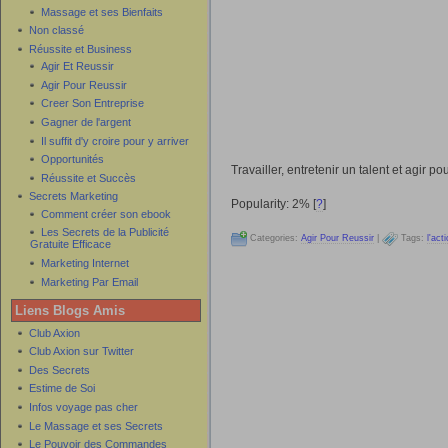
Massage et ses Bienfaits
Non classé
Réussite et Business
Agir Et Reussir
Agir Pour Reussir
Creer Son Entreprise
Gagner de l'argent
Il suffit d'y croire pour y arriver
Opportunités
Travailler, entretenir un talent et agir 
Réussite et Succès
Secrets Marketing
Popularity: 2%
[
?
]
Comment créer son ebook
Les Secrets de la Publicité
Categories:
Agir Pour Reussir
|
Tags:
l'act
Gratuite Efficace
Marketing Internet
Marketing Par Email
Liens Blogs Amis
Club Axion
Club Axion sur Twitter
Des Secrets
Estime de Soi
Infos voyage pas cher
Le Massage et ses Secrets
Le Pouvoir des Commandes