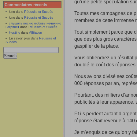
qu’une petite spéculation sur
Commentaires récents
luno dans
Réussite et Succès
Toutes mes campagnes de pub
luno dans
Réussite et Succès
membres de cette immense m
слушать песню любовь нечаянно
нагрянет
dans
Réussite et Succès
Tout simplement parce que de
Hosting
dans
Affiliation
que des plus gros caractères 
En savoir plus dans
Réussite et
Succès
gaspiller de la place.
Vous obtiendrez un résultat 
doublé le coût des réponses
Nous avions divisé ses coûts 
000 réponses par an, représ
Pourtant, des milliers d’anno
publicités à leur apparence, 
Et ils perdent autant d’argent
réponse était revenue à 140 
Je m’enquis de ce qu’on y fais