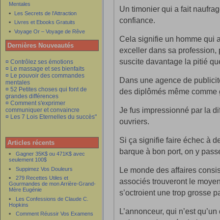
Mentales
Un timonier qui a fait naufra
Les Secrets de l'Attraction
confiance.
Livres et Ebooks Gratuits
Voyage Or – Voyage de Rêve
Cela signifie un homme qui a 
Dernières Nouveautés
exceller dans sa profession,
suscite davantage la pitié que
¤ Contrôlez ses émotions
¤ Le massage et ses bienfaits
¤ Le pouvoir des commandes
Dans une agence de publicité
mentales
¤ 52 Petites choses qui font de
des diplômés même comme g
grandes différences
¤ Comment s'exprimer
Je fus impressionné par la di
communiquer et convaincre
¤ Les 7 Lois Eternelles du succès"
ouvriers.
Si ça signifie faire échec à 
Articles récents
barque à bon port, on y pass
Gagner 35K$ ou 471K$ avec
seulement 100$
Le monde des affaires consist
Suppimez Vos Douleurs
279 Recettes Utiles et
associés trouveront le moyen
Gourmandes de mon Arrière-Grand-
Mère Eugénie
s’octroient une trop grosse p
Les Confessions de Claude C.
Hopkins
L’annonceur, qui n’est qu’un 
Comment Réussir Vos Examens