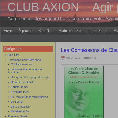
CLUB AXION – Agir 
Commencer dès aujourd'hui à construire votre Aven
Home
À propos
Bien-être
Maitrise de Soi
Forme Santé
Ma
Catégories
Les Confessions de Cla
Bien-Etre
juin 17, 2013 | Posted by Jo
Développement Personnel
Confiance en Soi
controler et maitriser ses
émotions
Décrypter le langage du corps
Devenir mentaliste
Estime de soi
L'homme Infini
Le Pouvoir de la Visualisation
Le Secret
Loi D'attraction
Maitrise de Soi
Forme et Santé