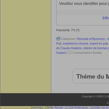
Veuillez vous identifier pour 
Inf
Popularity: 7%
[
?
]
Categories:
Réussite et Business
|
Pub
,
expérience réussie
,
expert en pub
de Claude Hopkins
,
obtenir de bonnes
l'expert
|
Commentaires fermés
Théme du M
Copyright © 2009 CLUB 
E
Club Axion
-
L'Art de Réussir
-
Le Club Goldenpass
-
Contrôler vos é