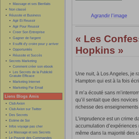
Massage et ses Bienfaits
Non classé
Agrandir l’image
Réussite et Business
Agir Et Reussir
Agir Pour Reussir
Creer Son Entreprise
« Les Confes
Gagner de l'argent
Il suffit d'y croire pour y arriver
Hopkins »
Opportunités
Réussite et Succès
Secrets Marketing
Comment créer son ebook
Les Secrets de la Publicité
Une nuit, à Los Angeles, je r
Gratuite Efficace
Hampton qui est à la fois écriv
Marketing Internet
Marketing Par Email
Il m’a écouté sans m’interr
Liens Blogs Amis
qu’il sentait que des novices 
Club Axion
richesse des enseignements 
Club Axion sur Twitter
Des Secrets
L’imprudence est un crime da
Estime de Soi
accumulation d’expériences 
Infos voyage pas cher
même dans la majorité des c
Le Massage et ses Secrets
Le Pouvoir des Commandes