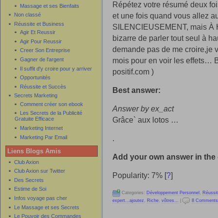
Répétez votre résumé deux fois
Massage et ses Bienfaits
et une fois quand vous allez au
Non classé
Réussite et Business
SILENCIEUSEMENT, mais À HA
Agir Et Reussir
bizarre de parler tout seul à h
Agir Pour Reussir
demande pas de me croire,je 
Creer Son Entreprise
mois pour en voir les effets… 
Gagner de l'argent
Il suffit d'y croire pour y arriver
positif.com )
Opportunités
Réussite et Succès
Best answer:
Secrets Marketing
Comment créer son ebook
Answer by ex_act
Les Secrets de la Publicité
Grâce` aux lotos …
Gratuite Efficace
Marketing Internet
.
Marketing Par Email
Liens Blogs Amis
Add your own answer in th
Club Axion
Club Axion sur Twitter
Popularity: 7%
[
?
]
Des Secrets
Estime de Soi
Categories:
Développement Personnel
,
Réussit
Infos voyage pas cher
expert...ajoutez
,
Riche
,
vôtres...
|
8 Comments
Le Massage et ses Secrets
Le Pouvoir des Commandes