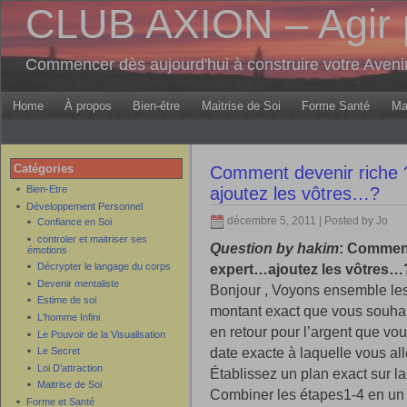
CLUB AXION – Agir 
Commencer dès aujourd'hui à construire votre Aven
Home
À propos
Bien-être
Maitrise de Soi
Forme Santé
Ma
Catégories
Comment devenir riche ?
Bien-Etre
ajoutez les vôtres…?
Développement Personnel
décembre 5, 2011 | Posted by Jo
Confiance en Soi
controler et maitriser ses
Question by hakim
: Comment
émotions
expert…ajoutez les vôtres…
Décrypter le langage du corps
Devenir mentaliste
Bonjour , Voyons ensemble les
Estime de soi
montant exact que vous souha
L'homme Infini
en retour pour l’argent que vo
Le Pouvoir de la Visualisation
date exacte à laquelle vous all
Le Secret
Loi D'attraction
Établissez un plan exact sur la
Maitrise de Soi
Combiner les étapes1-4 en un r
Forme et Santé