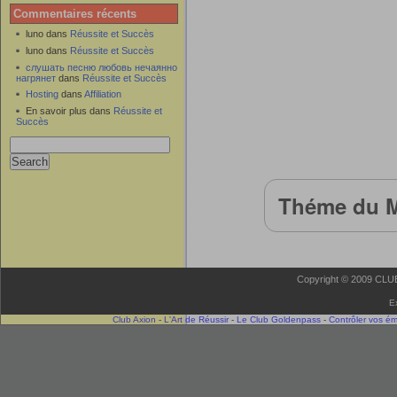
Commentaires récents
luno dans
Réussite et Succès
luno dans
Réussite et Succès
слушать песню любовь нечаянно
нагрянет
dans
Réussite et Succès
Hosting
dans
Affiliation
En savoir plus dans
Réussite et
Succès
Théme du M
Copyright © 2009 CLUB 
E
Club Axion
-
L'Art de Réussir
-
Le Club Goldenpass
-
Contrôler vos é