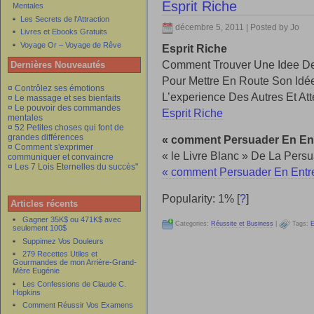
Esprit Riche
Mentales
Les Secrets de l'Attraction
décembre 5, 2011 | Posted by Jo
Livres et Ebooks Gratuits
Voyage Or – Voyage de Rêve
Esprit Riche
Comment Trouver Une Idee De
Dernières Nouveautés
Pour Mettre En Route Son Idée 
¤ Contrôlez ses émotions
L’experience Des Autres Et At
¤ Le massage et ses bienfaits
¤ Le pouvoir des commandes
Esprit Riche
mentales
¤ 52 Petites choses qui font de
grandes différences
« comment Persuader En Entr
¤ Comment s'exprimer
« le Livre Blanc » De La Pers
communiquer et convaincre
¤ Les 7 Lois Eternelles du succès"
« comment Persuader En Entre
Popularity: 1%
[
?
]
Articles récents
Gagner 35K$ ou 471K$ avec
Categories:
Réussite et Business
|
Tags:
E
seulement 100$
Suppimez Vos Douleurs
279 Recettes Utiles et
Gourmandes de mon Arrière-Grand-
Mère Eugénie
Les Confessions de Claude C.
Hopkins
Comment Réussir Vos Examens