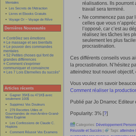
réalisations. Ils pourront
Mentales
travail sera terminé.
Les Secrets de l'Attraction
Livres et Ebooks Gratuits
Ne commencez pas par les
Voyage Or – Voyage de Rêve
celles que vous n’appréci
Dernières Nouveautés
l’opposé, car c’est au dé
réalisez les tâches les p
¤ Contrôlez ses émotions
seulement les plus faciles
¤ Le massage et ses bienfaits
procrastination.
¤ Le pouvoir des commandes
mentales
¤ 52 Petites choses qui font de
Ces différents conseils vous a
grandes différences
¤ Comment s'exprimer
la procrastination. N’hésitez 
communiquer et convaincre
atteindrez tout nouvel objectif,
¤ Les 7 Lois Eternelles du succès"
Vous voulez en savoir beaucoup
Articles récents
Comment réaliser la production
Gagner 35K$ ou 471K$ avec
seulement 100$
Publié par Jo Dnarroc Editeur
Suppimez Vos Douleurs
279 Recettes Utiles et
Popularity: 3%
[
?
]
Gourmandes de mon Arrière-Grand-
Mère Eugénie
Les Confessions de Claude C.
Categories:
Développement Person
Hopkins
Réussite et Succès
|
Tags:
atteindre
Comment Réussir Vos Examens