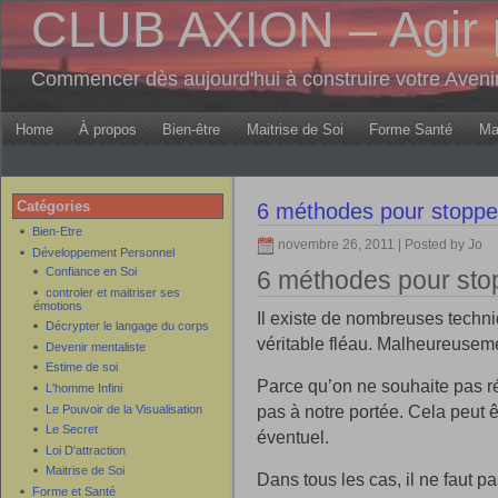
CLUB AXION – Agir 
Commencer dès aujourd'hui à construire votre Aven
Home
À propos
Bien-être
Maitrise de Soi
Forme Santé
Ma
Catégories
6 méthodes pour stopper
Bien-Etre
novembre 26, 2011 | Posted by Jo
Développement Personnel
Confiance en Soi
6 méthodes pour stop
controler et maitriser ses
émotions
Il existe de nombreuses techniq
Décrypter le langage du corps
véritable fléau. Malheureusem
Devenir mentaliste
Estime de soi
Parce qu’on ne souhaite pas ré
L'homme Infini
pas à notre portée. Cela peut ê
Le Pouvoir de la Visualisation
Le Secret
éventuel.
Loi D'attraction
Maitrise de Soi
Dans tous les cas, il ne faut 
Forme et Santé