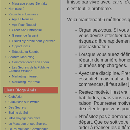
finisse par vivre avec, car si c
Massage et ses Bienfaits
c’est tout le problème.
Non classé
Réussite et Business
Voici maintenant 6 méthodes qu
Agir Et Reussir
Agir Pour Reussir
Organisez-vous. Si vous 
Creer Son Entreprise
vous devrez effectuer da
Gagner de l'argent
risquez d’être rapidemen
Il suffit d'y croire pour y arriver
procrastination.
Opportunités
Réussite et Succès
Lorsque vous aurez défin
Secrets Marketing
répartir de manière homo
Comment créer son ebook
journées trop chargées.
Les Secrets de la Publicité
Gratuite Efficace
Ayez une discipline. Pre
Marketing Internet
essentiel, mais réaliser l
Marketing Par Email
commencez, il faut aller 
Liens Blogs Amis
Restez motivé. Il est vra
Club Axion
habitudes, mais vous sav
Club Axion sur Twitter
raison. Pour rester motiv
Des Secrets
de détente que vous pourre
Estime de Soi
N’hésitez pas à demander
Infos voyage pas cher
départ. Que ce soit votr
Le Massage et ses Secrets
aider à réaliser les diffé
Le Pouvoir des Commandes