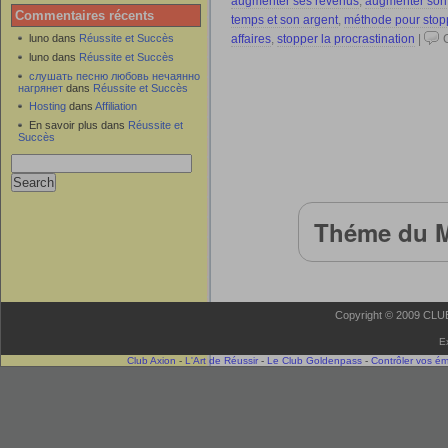
augmenter ses revenus
,
augmenter son
Commentaires récents
temps et son argent
,
méthode pour stopp
affaires
,
stopper la procrastination
|
luno dans
Réussite et Succès
luno dans
Réussite et Succès
слушать песню любовь нечаянно
нагрянет
dans
Réussite et Succès
Hosting
dans
Affiliation
En savoir plus dans
Réussite et
Succès
Théme du M
Copyright © 2009 CLUB 
E
Club Axion
-
L'Art de Réussir
-
Le Club Goldenpass
-
Contrôler vos é