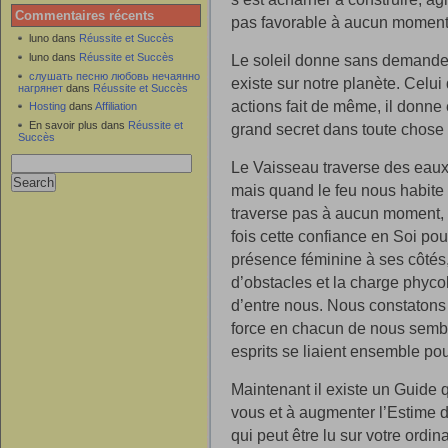
Commentaires récents
pas favorable à aucun moment
luno dans
Réussite et Succès
luno dans
Réussite et Succès
Le soleil donne sans demander a
слушать песню любовь нечаянно
existe sur notre planète. Celui 
нагрянет
dans
Réussite et Succès
actions fait de même, il donne
Hosting
dans
Affiliation
En savoir plus dans
Réussite et
grand secret dans toute chose et
Succès
Le Vaisseau traverse des eaux 
mais quand le feu nous habite 
traverse pas à aucun moment, 
fois cette confiance en Soi po
présence féminine à ses côtés
d’obstacles et la charge phyc
d’entre nous. Nous constatons
force en chacun de nous semb
esprits se liaient ensemble pou
Maintenant il existe un Guide 
vous et à augmenter l’Estime d
qui peut être lu sur votre ordin