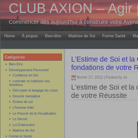
CLUB AXION – Agir 
Commencer dès aujourd'hui à construire votre Aven
Home
À propos
Bien-être
Maitrise de Soi
Forme Santé
Ma
Catégories
L’Estime de Soi et la
Bien-Etre
fondations de votre 
Développement Personnel
Confiance en Soi
février 27, 2011 | Posted by Jo
controler et maitriser ses
émotions
L’estime de Soi et la
Décrypter le langage du corps
de votre Réussite
Devenir mentaliste
Estime de soi
L'homme Infini
Le Pouvoir de la Visualisation
Le Secret
Loi D'attraction
Maitrise de Soi
Forme et Santé