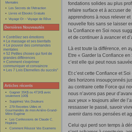
fondations solides au plus pr
Mentales
Les Secrets de l'Attraction
refaire surface et à accuser d
Livres et Ebooks Gratuits
apprendrons à nous relever et 
Voyage Or – Voyage de Rêve
nouvelle fois sans se laisser em
Dernières Nouveautés
la Confiance en Soi nous suggèr
et de continuer à avancer et d’a
¤ Contrôlez ses émotions
¤ Le massage et ses bienfaits
¤ Le pouvoir des commandes
Là est toute la différence, en 
mentales
¤ 52 Petites choses qui font de
Etre « Garder la Confiance en
grandes différences
c’est elle qui peut nous sauvé
¤ Comment s'exprimer
communiquer et convaincre
¤ Les 7 Lois Eternelles du succès"
Et c’est cette Confiance et Soi 
des horizons insoupçonnés jusq
Articles récents
au contraire cette Force qui no
Gagner 35K$ ou 471K$ avec
nous n’avons pas peur d’avanc
seulement 100$
aux yeux » toujours aller de l’
Suppimez Vos Douleurs
ressasser le passé, savoir vivr
279 Recettes Utiles et
Gourmandes de mon Arrière-Grand-
avenir dans nos pensées et agir
Mère Eugénie
Les Confessions de Claude C.
Hopkins
Celui qui perd son temps à dénig
Comment Réussir Vos Examens
s’est acharner à construire, agi