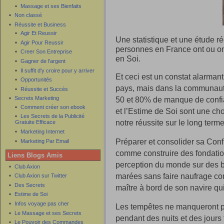
Massage et ses Bienfaits
Non classé
Réussite et Business
Agir Et Reussir
Une statistique et une étude 
Agir Pour Reussir
personnes en France ont ou o
Creer Son Entreprise
en Soi.
Gagner de l'argent
Il suffit d'y croire pour y arriver
Et ceci est un constat alarmant
Opportunités
pays, mais dans la communauté
Réussite et Succès
50 et 80% de manque de confia
Secrets Marketing
Comment créer son ebook
et l’Estime de Soi sont une ch
Les Secrets de la Publicité
notre réussite sur le long terme
Gratuite Efficace
Marketing Internet
Préparer et consolider sa Conf
Marketing Par Email
comme construire des fondation
Liens Blogs Amis
perception du monde sur des ba
Club Axion
marées sans faire naufrage co
Club Axion sur Twitter
Des Secrets
maître à bord de son navire qui e
Estime de Soi
Infos voyage pas cher
Les tempêtes ne manqueront p
Le Massage et ses Secrets
pendant des nuits et des jour
Le Pouvoir des Commandes