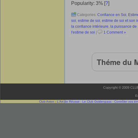
Popularity: 3%
[
?
]
Categories:
Confiance en Soi
,
Estim
soi
,
estime de soi
,
estime de soi et son i
la confiance intérieure
,
la puissance de 
l'estime de soi
|
1 Comment »
Théme du M
Copyright © 2009 CLUB 
E
Club Axion
-
L'Art de Réussir
-
Le Club Goldenpass
-
Contrôler vos é