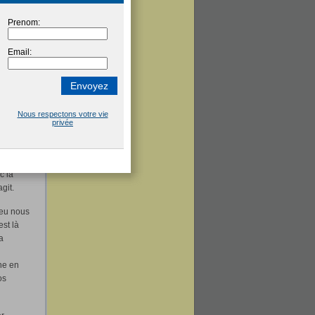
nous
« nous
essasser
 agir à
planète.
c la
git.
feu nous
st là
a
ne en
os