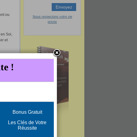
ont ou
Nous respectons votre vie
privée
en Soi,
er et
re des
olides et
t rester
des
us
e
 Soi
r enfin
en tout