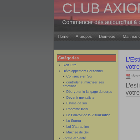
CLUB AXION 
Commencer dès aujourd'hui à c
Home
À propos
Bien-être
Maitrise 
Catégories
L’Est
Bien-Etre
votre
Développement Personnel
Confiance en Soi
février
controler et maitriser ses
L’est
émotions
votre
Décrypter le langage du corps
Devenir mentaliste
Estime de soi
L'homme Infini
Le Pouvoir de la Visualisation
Le Secret
Loi D'attraction
Maitrise de Soi
Forme et Santé