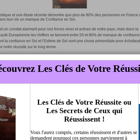
istique et une étude récente démontre que plus de 80% des personnes en France 
ans leur vie un manque de Confiance en Soi.
est un constat alarmant pour nos forces vives et actives de notre pays, mais dans la
té Européenne les chiffres se tiennent entre 50 et 80% de manque de confiance 
ant la confiance en Soi et l’Estime de Soi sont une chose primordiale pour échafaud
re notre réussite sur le long terme.
 et consolider sa Confiance en Soi ainsi que l’Estime de Soi c’est comme construi
ns solides pour regarder l’avenir et assoir sa perception du monde sur des bases s
 contre vents et marées sans faire naufrage comme nous le suggère ce Capitaine e
bord de son navire qui est ici notre Etre tout entier.
êtes ne manqueront pas de nous coucher encore et encore, pendant des nuits et 
multueux mais en ayant des bases et des fondations solides au plus profond de no
us ne tarderons pas à refaire surface et à accuser de ces faiblesses, et avec ces
ces nous apprendrons à nous relever et à être beaucoup plus fort pour vaincre un
 fois sans se laisser emporter par le fond. C’est là que l’intuition et la Confiance en
gère dans notre fort intérieur d’aller de l’avant et de continuer à avancer et d’arrive
iser notre but final.
oute la différence, en ayant des bases solides au fin fond de notre Etre « Garder la
e en Soi » comme une valeur des plus Sacrée car c’est elle qui peut nous sauvée 