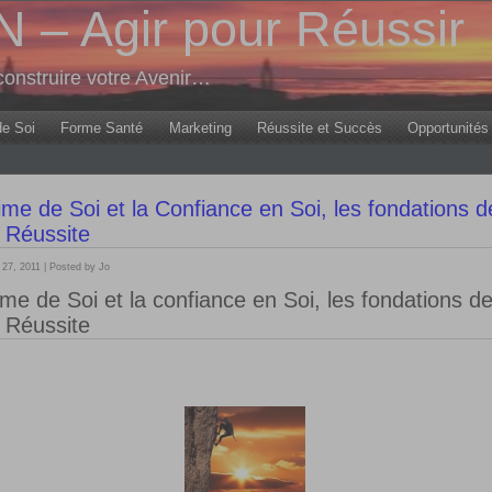
– Agir pour Réussir
onstruire votre Avenir…
de Soi
Forme Santé
Marketing
Réussite et Succès
Opportunités
ime de Soi et la Confiance en Soi, les fondations d
 Réussite
 27, 2011 | Posted by Jo
ime de Soi et la confiance en Soi, les fondations d
 Réussite