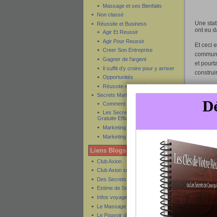
Massage et ses Bienfaits
Non classé
Une stat
Réussite et Business
ont eu d
Agir Et Reussir
Agir Pour Reussir
Et ceci 
Creer Son Entreprise
communau
Gagner de l'argent
et pourt
Il suffit d'y croire pour y arriver
construi
Opportunités
Réussite et Succès
Préparer
Secrets Marketing
fondatio
Comment créer son ebook
naviguer
Les Secrets de la Publicité
maître à 
Gratuite Efficace
Marketing Internet
Les temp
Marketing Par Email
jours tu
Liens Blogs Amis
même, no
expérien
Club Axion
nouvelle
Club Axion sur Twitter
nous sug
Des Secrets
à concrét
Estime de Soi
Infos voyage pas cher
Là est t
Le Massage et ses Secrets
Confianc
Le Pouvoir des Commandes