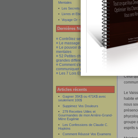
Mentales
moment
Les Secrets de l'Attraction
Livres et Ebooks Gratuits
Et c’est
Voyage Or – Voyage de Rêve
insoupço
habite n
Dernières Nouveautés
n’avons 
le passé
¤ Contrôlez ses émotions
¤ Le massage et ses bienfaits
construi
¤ Le pouvoir des commandes
mentales
Celui qu
¤ 52 Petites choses qui font de
construi
grandes différences
¤ Comment s'exprimer
communiquer et convaincre
Le solei
¤ Les 7 Lois Eternelles du succès"
Celui qu
communau
Articles récents
Le Vaiss
Gagner 35K$ ou 471K$ avec
habite e
seulement 100$
nous sou
Suppimez Vos Douleurs
présence
279 Recettes Utiles et
Gourmandes de mon Arrière-Grand-
phycolo
Mère Eugénie
groupe 
Les Confessions de Claude C.
esprits 
Hopkins
Comment Réussir Vos Examens