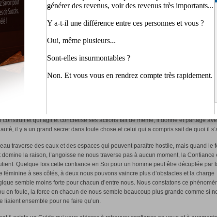
.
 cette Confiance et Soi et cette Estime de Soi qui nous fait franchir des horizons
nnés jusqu’alors, la peur ne nous envahit très peu et au contraire cette Force qui 
ous rend invincible et téméraire, nous n’avons pas peur d’avancer, comme on dit 
pas froid aux yeux » toujours aller de l’avant sans se retourner, sans regarder et r
, savoir vivre le présent intensément et construire notre avenir dans nos pensées et
re notre avenir.
i perd son temps à dénigrer et à détruire tout d’autrui, de celui qui s’est acharner à
re, agit à contre courant et les vents ne lui seront pas favorable à aucun moment.
l donne sans demander aucun retour, et c’est grâce à lui que la vie existe sur notre 
i construit et qui agit et concrétise ses actions fait de même, il donne et partage ave
té, il y a un grand secret dans toute chose et celui qui a compris sait de quoi il s’a
eau traverse des eaux et des espaces qui peuvent paraître hostile, mais quand le 
t domine la raison, l’angoisse ne nous traverse pas à aucun moment, la Confiance e
tient. Quelque fois cette confiance en Soi pour un homme peut être décuplée par l
 féminine à ses côtés, à deux nous pouvons vaincre plus d’obstacles et la charge
gique semble moins forte pour chacun d’entre nous. Nous constatons ce phénomè
ou en foule, la force en chacun de nous semble beaucoup plus grande comme si n
se liaient ensemble pour ne faire qu’un.