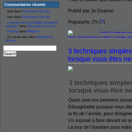
Commentaires récents
Publié par Jo Dnarroc
luno dans
Réussite et Succès
luno dans
Réussite et Succès
Popularity: 2%
[
?
]
слушать песню любовь нечаянно
нагрянет
dans
Réussite et Succès
Hosting
dans
Affiliation
Categories:
Il suffit d'y croire pour y a
En savoir plus dans
Réussite et
réussir
,
la persévérance
,
la volonté
,
le courage
,
pen
Succès
3 techniques simple
lorsque vous êtes n
mars 6, 2010 | Posted by Jo
3 techniques simple
lorsque vous êtes n
Quels sont vos premiers souv
Désagréable puisque vous étie
la fin de l’année, pour désign
Un exposé à faire devant un a
Le jour de l’examen pour votre