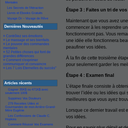
Mentales
Les Secrets de l'Attraction
Étape 3 : Faites un tri de vos
Livres et Ebooks Gratuits
Voyage Or – Voyage de Rêve
Maintenant que vous avez une 
Dernières Nouveautés
commencer à les reprendre une 
fonctionneront pas. Vous rema
¤ Contrôlez ses émotions
une idée elle fonctionnera be
¤ Le massage et ses bienfaits
¤ Le pouvoir des commandes
peaufiner vos idées.
mentales
¤ 52 Petites choses qui font de
grandes différences
À la fin de cette troisième ét
¤ Comment s'exprimer
pour seulement garder les meil
communiquer et convaincre
¤ Les 7 Lois Eternelles du succès"
Étape 4 : Examen final
Articles récents
L’étape finale consiste à obteni
Gagner 35K$ ou 471K$ avec
trouver l’idée ou les idées qui
seulement 100$
Suppimez Vos Douleurs
meilleures que vous ayez trou
279 Recettes Utiles et
Gourmandes de mon Arrière-Grand-
Lorsque ce dernier travail est e
Mère Eugénie
Les Confessions de Claude C.
vos idées.
Hopkins
Comment Réussir Vos Examens
Pour en savoir plus détail et d