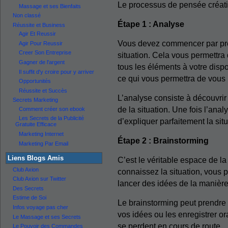
Le processus de pensée créati
Massage et ses Bienfaits
Non classé
Étape 1 : Analyse
Réussite et Business
Agir Et Reussir
Vous devez commencer par pren
Agir Pour Reussir
Creer Son Entreprise
situation. Cela vous permettra 
Gagner de l'argent
tous les éléments à votre dispo
Il suffit d'y croire pour y arriver
ce qui vous permettra de vous
Opportunités
Réussite et Succès
L’analyse consiste à découvrir 
Secrets Marketing
de la situation. Une fois l’ana
Comment créer son ebook
Les Secrets de la Publicité
d’expliquer parfaitement la situ
Gratuite Efficace
Marketing Internet
Étape 2 : Brainstorming
Marketing Par Email
Liens Blogs Amis
C’est le véritable espace de l
Club Axion
connaissez la situation, vous
Club Axion sur Twitter
lancer des idées de la manière
Des Secrets
Estime de Soi
Le brainstorming peut prendre
Infos voyage pas cher
vos idées ou les enregistrer o
Le Massage et ses Secrets
se perdent en cours de route.
Le Pouvoir des Commandes