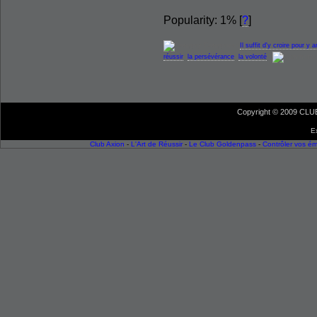
Popularity: 1%
[
?
]
Categories:
Il suffit d'y croire pour y a
réussir
,
la persévérance
,
la volonté
|
Copyright © 2009 CLUB 
E
Club Axion
-
L'Art de Réussir
-
Le Club Goldenpass
-
Contrôler vos é