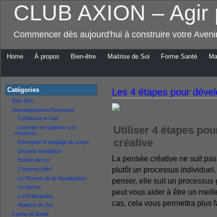
CLUB AXION – Agir 
Commencer dès aujourd'hui à construire votre Aven
Home
À propos
Bien-être
Maitrise de Soi
Forme Santé
Ma
Catégories
Les 4 étapes pour dével
Bien-Etre
mars 6, 2010 | Posted by Jo
Développement Personnel
Confiance en Soi
Utiliser 4 étapes po
controler et maitriser ses
émotions
créative
Décrypter le langage du corps
Devenir mentaliste
La pensée créative ne suit pas
Estime de soi
plutôt un processus individue
L'homme Infini
Le Pouvoir de la Visualisation
penser, elle suit un processu
Le Secret
peut vous aider à être un meille
Loi D'attraction
cas, cela vous permettra plus 
Maitrise de Soi
Forme et Santé