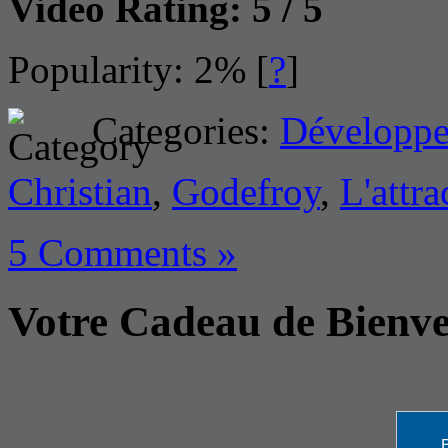
Video Rating: 5 / 5
Popularity: 2%
[
?
]
Categories:
Développe
Christian
,
Godefroy
,
L'attra
5 Comments »
Votre Cadeau de Bienv