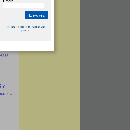
ion
,
voir de
é ?
ive ?
»