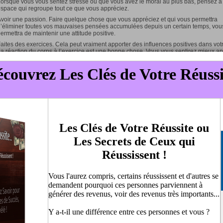
orsque vous vous sentez stressé ou que vous avez le moral au plus bas, pensez à
space qui regroupe tout ce que vous appréciez.
voir une passion. Faire quelque chose que vous appréciez et qui vous permettra
’éliminer toutes vos mauvaises pensées accumulées depuis un certain temps, vou
ermettra de maintenir une attitude positive.
aites des exercices. Cela peut vraiment apporter des influences positives dans votr
a réaction du corps à l’exercice est une bonne chose. Vous vous sentirez mieux a
fforts, ce qui, j’en suis sûr, vous incitera à faire cela plusieurs fois par semaine sui
isponibilités.
rouver des affirmations. Les affirmations sont des dictons, des vers ou tout autre te
nt une influence positive, car ils vous font penser à un heureux événement ou tout
implement vous font sourire. L’utilisation d’une affirmation quotidienne peut vous p
e retrouver le moral en un instant.
xplorer de nouvelles choses. Au lieu d’essayer de contourner toutes nouvelles
xpériences et de vous tenir à l’écart de l’inconnu, foncez !
gnorer les règles. Vous pouvez finir par avoir un moment de plaisir tout simplement
ue vous faites quelque chose qui vous a été expressément demandé de ne pas fai
éfier l’autorité peut vous permettre d’avoir une poussée d’adrénaline.
e contournez pas les défis. Acceptez les défis que la vie ou les personnes vous i
t essayez de trouver des moyens de les surmonter. La satisfaction du devoir accom
ermettra de prendre confiance vous et de voir la vie de manière beaucoup plus ag
vez prendre ces conseils et en tirer parti. Vous pouvez certainement trouver des 
 permettront de vous rendre heureux, de vous faire sourire… Cela vous guidera po
une attitude positive dans toutes les circonstances de votre vie.
savoir plus détails et description