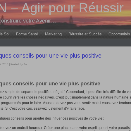
– Agir pour Réussir
onstruire votre Avenir…
de Soi
Forme Santé
Marketing
Réussite et Succès
Opportunités
ues conseils pour une vie plus positive
, 2010 | Posted by Jo
ques conseils pour une vie plus positive
sez simple de séparer le positif du négatif. Cependant, il peut être très difficile de v
de courir vers les choses négatives. C’est tout simplement dans la nature humaine,
rogrammés pour le faire. Vous ne devez pas vous sentir mal si vous avez tendanc
te. Si c’est votre cas, essayez justement d’y faire face.
elques conseils pour ajouter des influences positives de votre vie :
rouvez un endroit heureux. Créer une place dans votre esprit qui est votre paradis 