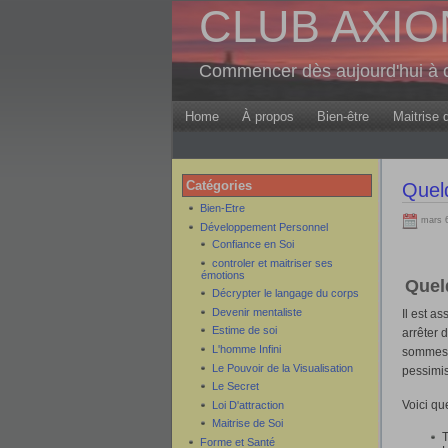
CLUB AXION 
Commencer dès aujourd'hui à c
Home
À propos
Bien-être
Maitrise 
Catégories
Quelq
Bien-Etre
mars 6
Développement Personnel
Confiance en Soi
controler et maitriser ses
émotions
Quel
Décrypter le langage du corps
Devenir mentaliste
Il est as
Estime de soi
arrêter 
L'homme Infini
sommes p
Le Pouvoir de la Visualisation
pessimis
Le Secret
Voici qu
Loi D'attraction
Maitrise de Soi
T
Forme et Santé