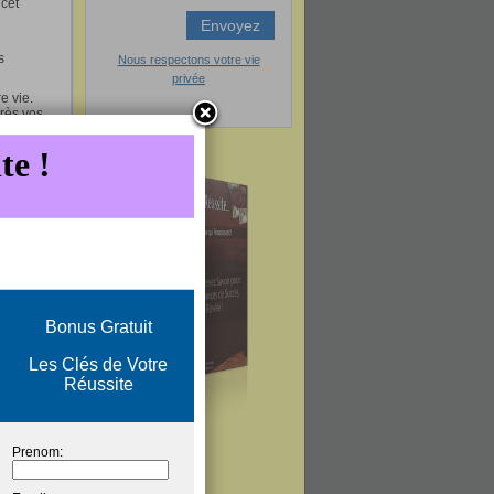
 cet
s
Nous respectons votre vie
privée
e vie.
près vos
vant vos
xte qui
ermettre
 parce
re.
mposent
pli vous
réable.
choses
ur