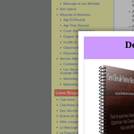
L
Massage et ses Bienfaits
e
Non classé
A
Réussite et Business
d
p
Agir Et Reussir
Agir Pour Reussir
F
L
Creer Son Entreprise
e
Gagner de l'argent
d
Il suffit d'y croire pour y arriver
T
Opportunités
o
Réussite et Succès
s
d
Secrets Marketing
Comment créer son ebook
E
e
Les Secrets de la Publicité
Gratuite Efficace
I
Marketing Internet
q
D
Marketing Par Email
N
Liens Blogs Amis
e
p
Club Axion
Club Axion sur Twitter
Vous pou
Des Secrets
qui vous
Estime de Soi
adopter 
Infos voyage pas cher
Le Massage et ses Secrets
Pour en 
Le Pouvoir des Commandes