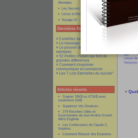
Mentales
Publié p
Les Secrets de l'Attraction
Livres et Ebooks Gratuits
Voyage Or – Voyage de Rêve
Popular
Dernières Nouveautés
¤ Contrôlez ses émotions
Partager
¤ Le massage et ses bienfaits
¤ Le pouvoir des commandes
mentales
Catego
¤ 52 Petites choses qui font de
cotoyer de
grandes différences
l'attraction
¤ Comment s'exprimer
communiquer et convaincre
¤ Les 7 Lois Eternelles du succès"
Articles récents
«
Quel
Gagner 35K$ ou 471K$ avec
seulement 100$
Suppimez Vos Douleurs
279 Recettes Utiles et
Gourmandes de mon Arrière-Grand-
Mère Eugénie
Les Confessions de Claude C.
Hopkins
Comment Réussir Vos Examens