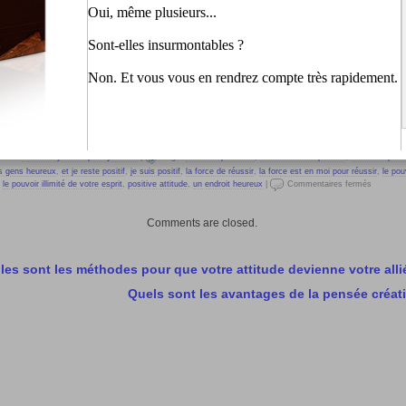
ar Jo Dnarroc
ity: 2%
[
?
]
 :
Facebook
e-mail
ries:
Il suffit d'y croire pour y arriver
|
Tags:
attitudes positives
,
avoir des amis positifs
,
avoir une pass
s gens heureux
,
et je reste positif
,
je suis positif
,
la force de réussir
,
la force est en moi pour réussir
,
le pou
,
le pouvoir illimité de votre esprit
,
positive attitude
,
un endroit heureux
|
Commentaires fermés
Comments are closed.
les sont les méthodes pour que votre attitude devienne votre alli
Quels sont les avantages de la pensée créat