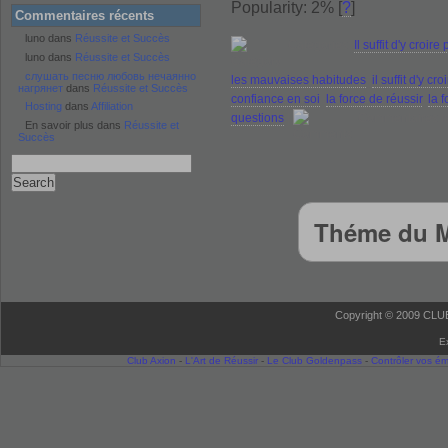
Popularity: 2%
[
?
]
Commentaires récents
luno dans
Réussite et Succès
Categories:
Il suffit d'y croire
luno dans
Réussite et Succès
слушать песню любовь нечаянно
les mauvaises habitudes
,
il suffit d'y cro
нагрянет
dans
Réussite et Succès
confiance en soi
,
la force de réussir
,
la 
Hosting
dans
Affiliation
questions
|
Commentaires f
En savoir plus dans
Réussite et
Succès
Théme du M
Copyright © 2009 CLUB 
E
Club Axion
-
L'Art de Réussir
-
Le Club Goldenpass
-
Contrôler vos é