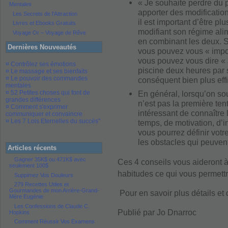
« Je souhaite perdre du p
Mentales
apporter des modification
Les Secrets de l'Attraction
il est important d’être pl
Livres et Ebooks Gratuits
modifiant son régime alim
Voyage Or – Voyage de Rêve
en combinant les deux. S
Dernières Nouveautés
vous pouvez vous « impos
vous pouvez vous dire « 
¤ Contrôlez ses émotions
piscine deux heures par 
¤ Le massage et ses bienfaits
¤ Le pouvoir des commandes
conséquent bien plus eff
mentales
¤ 52 Petites choses qui font de
En général, lorsqu’on so
grandes différences
n’est pas la première tenta
¤ Comment s'exprimer
intéressant de connaître
communiquer et convaincre
¤ Les 7 Lois Eternelles du succès"
temps, de motivation, d’i
vous pourrez définir votr
les obstacles qui peuvent
Articles récents
Gagner 35K$ ou 471K$ avec
Ces 4 conseils vous aideront
seulement 100$
habitudes ce qui vous permettr
Suppimez Vos Douleurs
279 Recettes Utiles et
Gourmandes de mon Arrière-Grand-
Pour en savoir plus détails et 
Mère Eugénie
Les Confessions de Claude C.
Publié par Jo Dnarroc
Hopkins
Comment Réussir Vos Examens