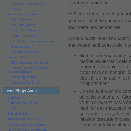
j’arrête de fumer ! »
Massage et ses Bienfaits
Non classé
Arrêter de fumer, moins grignot
Réussite et Business
Agir Et Reussir
sportive… tant de choses à mo
Agir Pour Reussir
pour certaines personnes.
Creer Son Entreprise
Gagner de l'argent
Si vous aussi, vous souhaitez,
Il suffit d'y croire pour y arriver
mauvaises habitudes, voici qu
Opportunités
Réussite et Succès
Modifier une mauvaise ha
Secrets Marketing
malheureusement, cela n
Comment créer son ebook
reprend l’exemple de la cig
Les Secrets de la Publicité
corps sera en manque. C
Gratuite Efficace
être sûr de ne pas « rech
Marketing Internet
Marketing Par Email
comportement.
Liens Blogs Amis
Une nouvelle année com
objectifs à atteindre. At
Club Axion
vous n’arriverez pas à êt
Club Axion sur Twitter
modifier une mauvaise hab
Des Secrets
que vous l’avez, alors e
Estime de Soi
mission presque impossib
Infos voyage pas cher
si vous souhaitez atteindr
Le Massage et ses Secrets
Le Pouvoir des Commandes