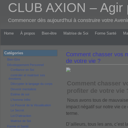
CLUB AXION – Agir 
Commencer dès aujourd'hui à construire votre Aven
Home
À propos
Bien-être
Maitrise de Soi
Forme Santé
Ma
Catégories
Comment chasser vos mau
Bien-Etre
de votre vie ?
Développement Personnel
Confiance en Soi
mars 6, 2010 | Posted by Jo
controler et maitriser ses
émotions
Comment chasser vo
Décrypter le langage du corps
profiter de votre vie 
Devenir mentaliste
Estime de soi
Nous avons tous de mauvaises
L'homme Infini
Le Pouvoir de la Visualisation
impact négatif sur notre vie ce
Le Secret
terme.
Loi D'attraction
Maitrise de Soi
D’ailleurs, tous les ans, c’est 
Forme et Santé